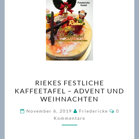
RIEKES
RIEKES FESTLICHE
FESTLICHE
KAFFEETAFEL – ADVENT UND
KAFFEETAFEL
WEIHNACHTEN
–
ADVENT
Komment
November 6, 2019
Friedericke
0
UND
Kommentare
WEIHNACHTEN