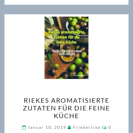
RIEKES
RIEKES AROMATISIERTE
AROMATISIERTE
ZUTATEN FÜR DIE FEINE
ZUTATEN
KÜCHE
FÜR
DIE
Kommenta
Januar 10, 2019
Friedericke
0