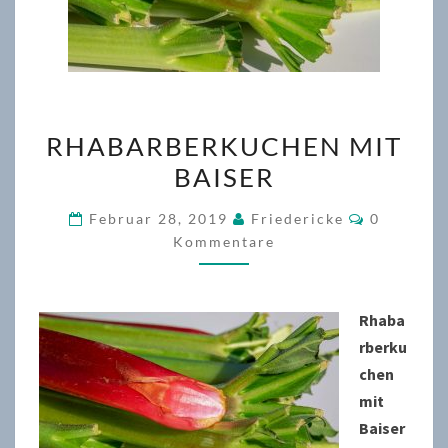
RHABARBERKUCHEN
RHABARBERKUCHEN MIT
MIT
BAISER
BAISER
Kommenta
Februar 28, 2019
Friedericke
0
Kommentare
Rhaba
rberku
chen
mit
Baiser