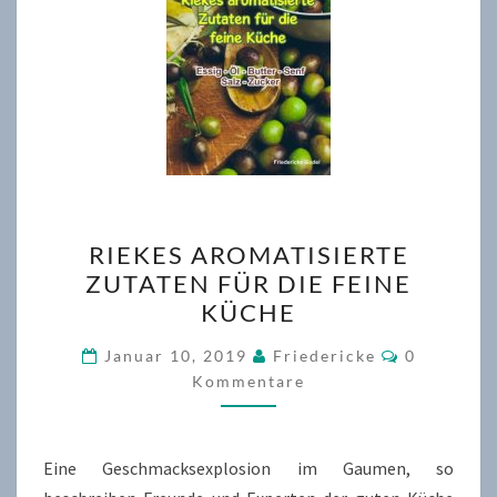
RIEKES
RIEKES AROMATISIERTE
AROMATISIERTE
ZUTATEN FÜR DIE FEINE
ZUTATEN
KÜCHE
FÜR
DIE
Kommenta
Januar 10, 2019
Friedericke
0
FEINE
Kommentare
KÜCHE
Eine Geschmacksexplosion im Gaumen, so