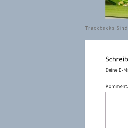
Trackbacks Sin
Schrei
Deine E-Ma
Komment