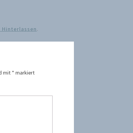
Hinterlassen
.
nd mit
*
markiert