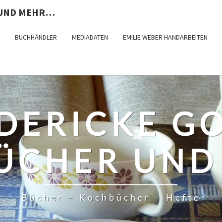
 UND MEHR…
BUCHHÄNDLER
MEDIADATEN
EMILIE WEBER HANDARBEITEN
DERICKE G
ÜCHER UND
Bücher – Kochbücher – Hefte